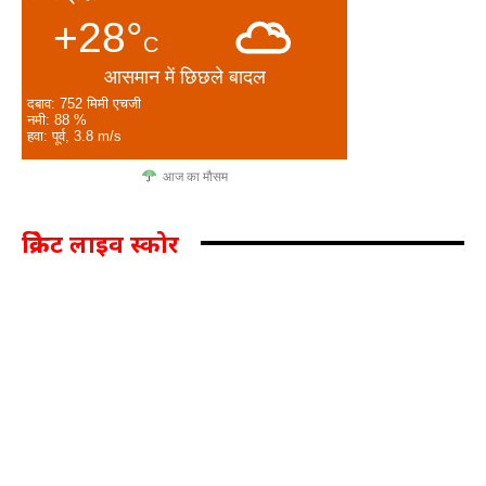
+28°
C
आसमान में छिछले बादल
दबाव: 752 मिमी एचजी
नमी: 88 %
हवा: पूर्व, 3.8 m/s
आज का मौसम
क्रिकेट लाइव स्कोर