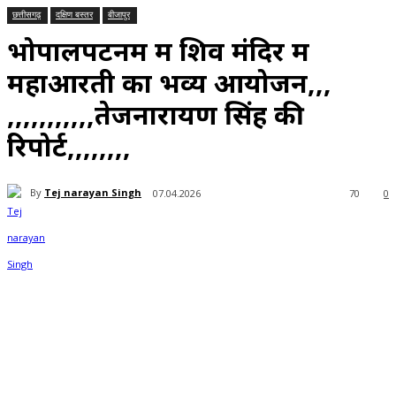
छत्तीसगढ़
दक्षिण बस्तर
बीजापुर
भोपालपटनम में शिव मंदिर में
महाआरती का भव्य आयोजन,,,
,,,,,,,,,,,तेजनारायण सिंह की
रिपोर्ट,,,,,,,,
By
Tej narayan Singh
07.04.2026
70
0