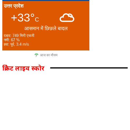
उत्तर प्रदेश
+33°
C
आसमान में छिछले बादल
दबाव: 749 मिमी एचजी
नमी: 67 %
हवा: पूर्व, 3.4 m/s
आज का मौसम
क्रिकेट लाइव स्कोर