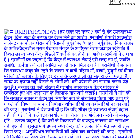
रिपोर्ट,,,,,,,,,