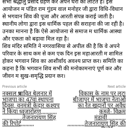
सभी श्रद्धालु प्रसाद ग्रहण कर अपने घरों को लौटते हैं। इस
आयोजन में पंडित राम गुंडम वाल मनोहर जी द्वारा विधि-विधान
से भगवान शिव की पूजा और आरती संपन्न कराई जाती है।
स्थानीय लोगों द्वारा इस धार्मिक पहल की सराहना की जा रही है।
उनका मानना है कि ऐसे आयोजनों से समाज में धार्मिक आस्था
और एकता को बढ़ावा मिल रहा है।
शिव मंदिर समिति ने नगरवासियों से अपील की है कि वे अपने
परिवार के साथ कम से कम एक दिन इस महाआरती में शामिल
होकर भगवान शिव का आशीर्वाद अवश्य प्राप्त करें। समिति का
कहना है कि भगवान शिव सभी की मनोकामनाएं पूर्ण करें और
जीवन में सुख-समृद्धि प्रदान करें।
Previous article
Next article
नक्सल प्रभावित बेलनार में
विकास के नाम पर लूट!
भाजपा का 47वां स्थापना
बीजापुर में भाजपा नेताओं
दिवस, वनमंत्री केदार कश्यप
का रेत खदानों पर अवैध
ने किया ध्वजारोहण,,,,,,,,,,,
कब्जे- विक्रम
,,,,,,,,,,,,,,तेजनारायण सिंह
मंडावी,,,,,,,,,,,,,
की रिपोर्ट,,,,,,,,,
,,,,,,,,,,,,तेजनारायण सिंह की