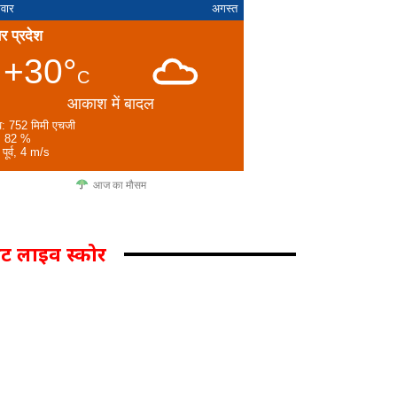
वार
अगस्त
तर प्रदेश
+30°
C
आकाश में बादल
व: 752 मिमी एचजी
: 82 %
 पूर्व, 4 m/s
आज का मौसम
िकेट लाइव स्कोर