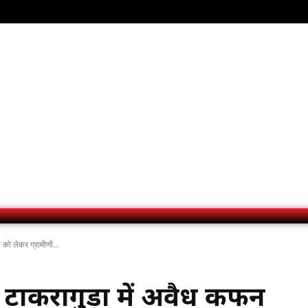
को लेकर ग्रामीणों...
यत टाकरागुड़ा में अवैध कफन