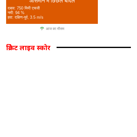
आसमान में छिछले बादल
दबाव: 750 मिमी एचजी
नमी: 94 %
हवा: दक्षिण-पूर्व, 3.5 m/s
आज का मौसम
क्रिकेट लाइव स्कोर