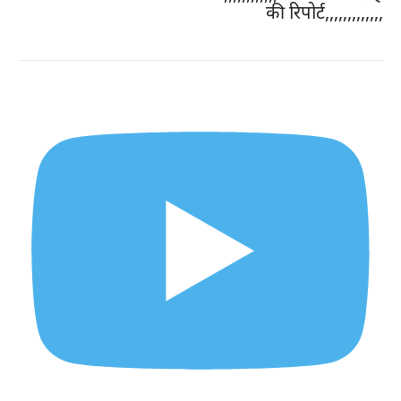
की रिपोर्ट,,,,,,,,,,,,,