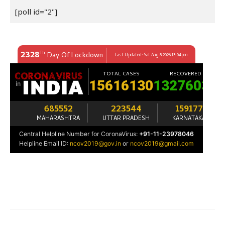
[poll id="2"]