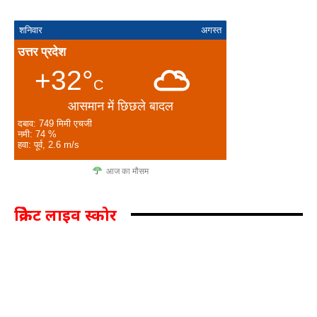
शनिवार
अगस्त
उत्तर प्रदेश
+32°
C
आसमान में छिछले बादल
दबाव: 749 मिमी एचजी
नमी: 74 %
हवा: पूर्व, 2.6 m/s
आज का मौसम
क्रिकेट लाइव स्कोर