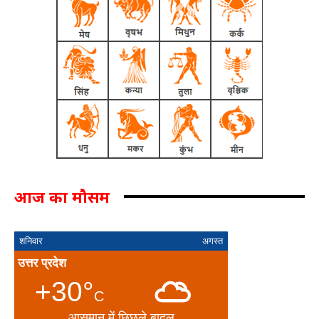
आज का मौसम
शनिवार
अगस्त
उत्तर प्रदेश
+30°
C
आसमान में छिछले बादल