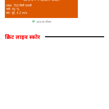
दबाव: 753 मिमी एचजी
नमी: 81 %
हवा: पूर्व, 4.2 m/s
आज का मौसम
क्रिकेट लाइव स्कोर