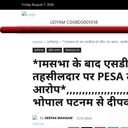
No menu items!
Friday, August 7, 2026
UDYAM CG08D0001018
No menu items!
Home
छत्तीसगढ़
*ग्रामसभा के बाद एसडीएम को सौंपा गया ज्ञापन, तहस
छत्तीसगढ़
दक्षिण बस्तर
भोपालपट्टनम
*ग्रामसभा के बाद एसड
तहसीलदार पर PESA 
आरोप*,,,,,,,,,,,,,,,,,,
भोपाल पटनम से दी
By
DEEPAK MARKAM
12.05.2026