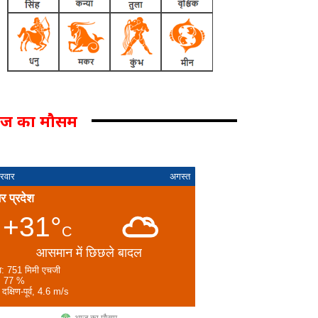
ज का मौसम
्रवार
अगस्त
तर प्रदेश
+31°
C
आसमान में छिछले बादल
व: 751 मिमी एचजी
: 77 %
 दक्षिण-पूर्व, 4.6 m/s
आज का मौसम