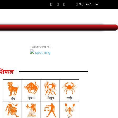
Sign in / Join
- Advertisment -
ाशिफल