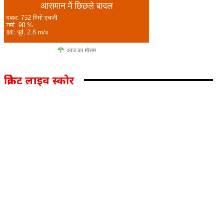
आसमान में छिछले बादल
दबाव: 752 मिमी एचजी
नमी: 90 %
हवा: पूर्व, 2.8 m/s
आज का मौसम
क्रिकेट लाइव स्कोर