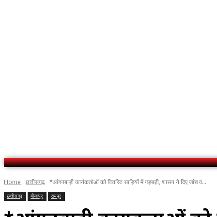
No menu items!
Home
छत्तीसगढ़
*आंगनबाड़ी कार्यकर्ताओं को वितरित साड़ियों में गड़बड़ी, शासन ने दिए जांच व...
छत्तीसगढ़
बीजापुर
रायपुर