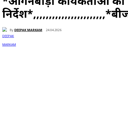
*आंगनबाड़ी कार्यकर्ताओं को व
निर्देश*,,,,,,,,,,,,,,,,,,,,,
By
DEEPAK MARKAM
24.04.2026
Share