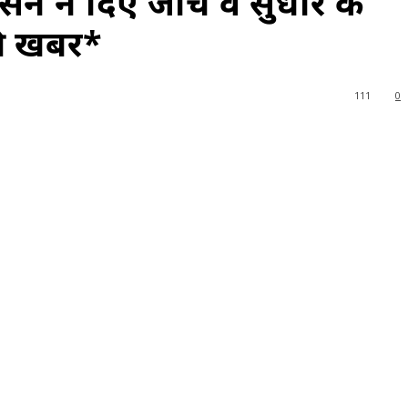
ासन ने दिए जांच व सुधार के
 की खबर*
111
0