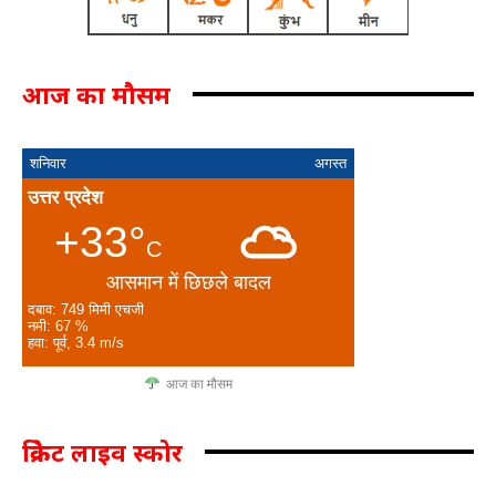
आज का मौसम
शनिवार
अगस्त
उत्तर प्रदेश
+33°
C
आसमान में छिछले बादल
दबाव: 749 मिमी एचजी
नमी: 67 %
हवा: पूर्व, 3.4 m/s
आज का मौसम
क्रिकेट लाइव स्कोर