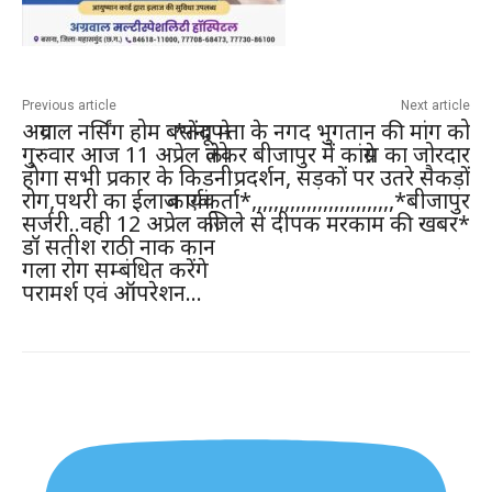
Previous article
Next article
अग्रवाल नर्सिंग होम बसना मे
*तेंदूपत्ता के नगद भुगतान की मांग को
गुरुवार आज 11 अप्रेल को
लेकर बीजापुर में कांग्रेस का जोरदार
होगा सभी प्रकार के किडनी
प्रदर्शन, सड़कों पर उतरे सैकड़ों
रोग,पथरी का ईलाज एवं
कार्यकर्ता*,,,,,,,,,,,,,,,,,,,,,,,,,,*बीजापुर
सर्जरी..वही 12 अप्रेल को
जिले से दीपक मरकाम की खबर*
डॉ सतीश राठी नाक कान
गला रोग सम्बंधित करेंगे
परामर्श एवं ऑपरेशन…